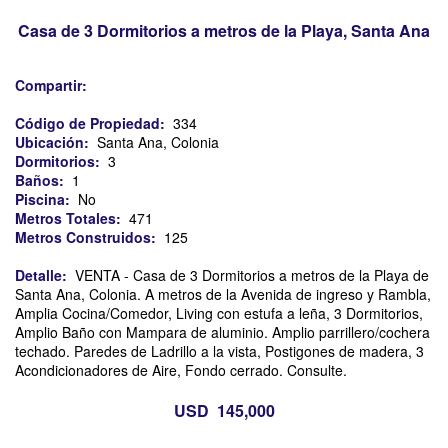
inmobiliarias
casas
en
en
Casa de 3 Dormitorios a metros de la Playa, Santa Ana
colonia
colonia
del
sacramento
Compartir:
Código de Propiedad:
334
Ubicación:
Santa Ana, Colonia
Dormitorios:
3
Baños:
1
Piscina:
No
Metros Totales:
471
Metros Construidos:
125
Detalle:
VENTA - Casa de 3 Dormitorios a metros de la Playa de
Santa Ana, Colonia. A metros de la Avenida de ingreso y Rambla,
Amplia Cocina/Comedor, Living con estufa a leña, 3 Dormitorios,
Amplio Baño con Mampara de aluminio. Amplio parrillero/cochera
techado. Paredes de Ladrillo a la vista, Postigones de madera, 3
Acondicionadores de Aire, Fondo cerrado. Consulte.
USD 145,000