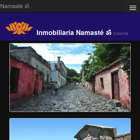
Namasté ॐ
Des
/
Ocu
Me
Inmobiliaria Namasté ॐ
Colonia