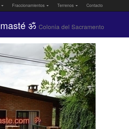
s
Fraccionamientos
Terrenos
Contacto
Namasté ॐ
Colonia del Sacramento
casas
en
colonia