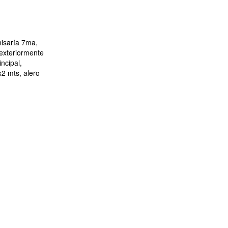
isaría 7ma,
 exteriormente
ncipal,
x2 mts, alero