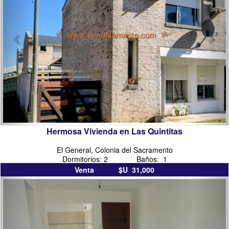
del
sacramento
Hermosa Vivienda en Las Quintitas
El General, Colonia del Sacramento
Dormitorios: 2 Baños: 1
Venta $U 31,000
inmobiliarias
inmo
en
colo
colonia
del