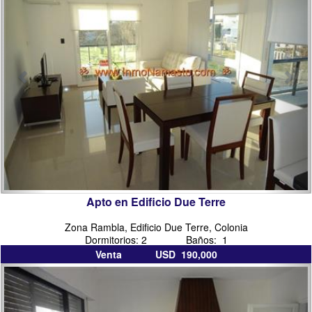
colonia
del
sacramento
Apto en Edificio Due Terre
Zona Rambla, Edificio Due Terre, Colonia
Dormitorios: 2 Baños: 1
Venta USD 190,000
inmobiliarias
inmo
en
colo
colonia