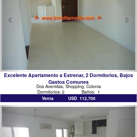
sacramento
Excelente Apartamento a Estrenar, 2 Dormitorios, Bajos
Gastos Comunes
Dos Avenidas, Shopping, Colonia
Dormitorios: 2 Baños: 1
Venta USD 112,700
inmobiliarias
inmo
en
colo
colonia
del