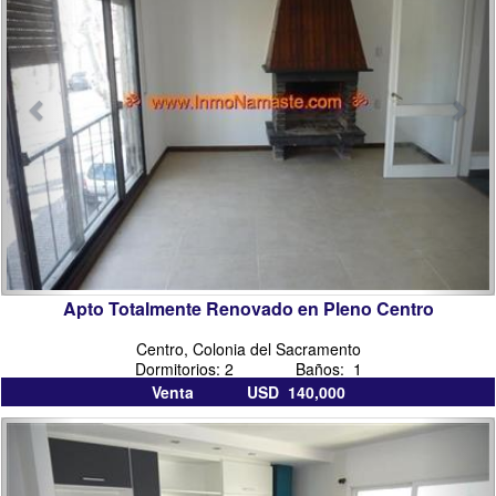
del
sacramento
Apto Totalmente Renovado en Pleno Centro
Centro, Colonia del Sacramento
Dormitorios: 2 Baños: 1
Venta USD 140,000
inmobiliarias
inmo
en
colo
colonia