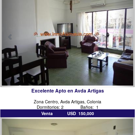
colonia
del
sacramento
Excelente Apto en Avda Artigas
Zona Centro, Avda Artigas, Colonia
Dormitorios: 2 Baños: 1
Venta USD 150,000
inmobiliarias
inmo
en
colo