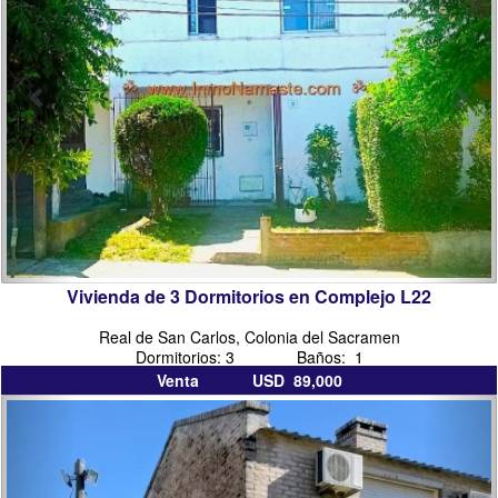
del
sacramento
Vivienda de 3 Dormitorios en Complejo L22
Real de San Carlos, Colonia del Sacramen
Dormitorios: 3 Baños: 1
Venta USD 89,000
inmobiliarias
inmo
en
colo
colonia