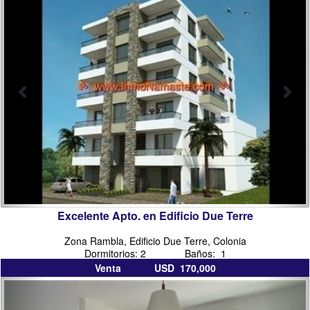
en
colo
colonia
del
sacramento
Excelente Apto. en Edificio Due Terre
Zona Rambla, Edificio Due Terre, Colonia
Dormitorios: 2 Baños: 1
Venta USD 170,000
inmobiliarias
inmo
en
colo