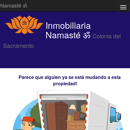
Namasté ॐ
Des
/
Ocu
Inmobiliaria
Me
Namasté ॐ
Colonia del
Sacramento
Parece que alguien ya se está mudando a esta
propiedad!