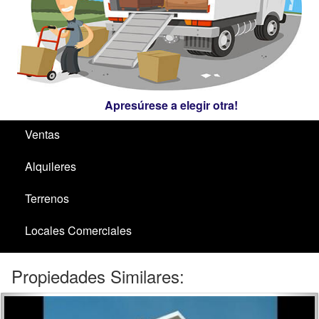
Apresúrese a elegir otra!
Ventas
Alquileres
Terrenos
Locales Comerciales
Santa Ana / El Ensueño
Propiedades Similares:
inmobiliarias
inmo