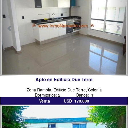
del
sacramento
Apto en Edificio Due Terre
Zona Rambla, Edificio Due Terre, Colonia
Dormitorios: 2 Baños: 1
Venta USD 170,000
inmobiliarias
inmo
en
colo
colonia