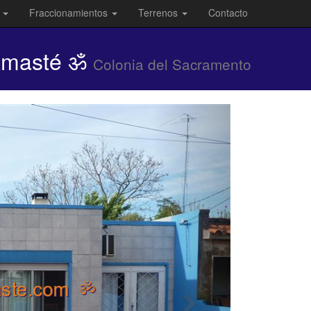
s
Fraccionamientos
Terrenos
Contacto
Namasté ॐ
Colonia del Sacramento
casas
en
colonia