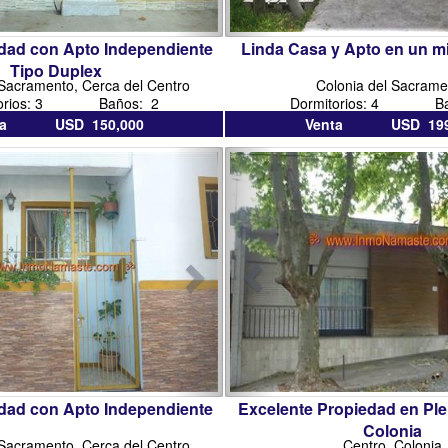
dad con Apto Independiente
Linda Casa y Apto en un 
Tipo Duplex
 Sacramento, Cerca del Centro
Colonia del Sacrame
torios: 3 Baños: 2
Dormitorios: 4 Ba
ta USD 150,000
Venta USD 199
ias
inmobiliaria
inmobiliarias
colonia
en
colonia
del
to
sacramento
dad con Apto Independiente
Excelente Propiedad en Pl
Colonia
 Sacramento, Cerca del Centro
Centro, Colonia