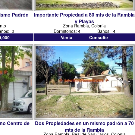
mismo Padrón
Importante Propiedad a 80 mts de la Rambla
y Playas
nto
Zona Rambla, Colonia
ños: 2
Dormitorios: 4 Baños: 4
,000
Venta Consulte
inmobiliaria
inmobiliarias
inm
colonia
en
col
colonia
del
sacramento
eno Centro de
Dos Propiedades en un mismo padrón a 70
mts de la Rambla
Zona Rambla, Real de San Carlos, Colonia