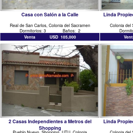
Casa con Salón a la Calle
Linda Propie
Real de San Carlos, Colonia del Sacramen
Colonia del
Dormitorios: 3 Baños: 2
Dormi
Venta USD 105,000
Ven
inmobiliarias
inmobiliaria
inmobiliar
en
colonia
en
colonia
colonia
del
del
sacramento
sacramen
2 Casas Independientes a Metros del
Linda Propie
Shopping
Pueblo Nuevo, Shopping, UTU, Colonia
Colonia del