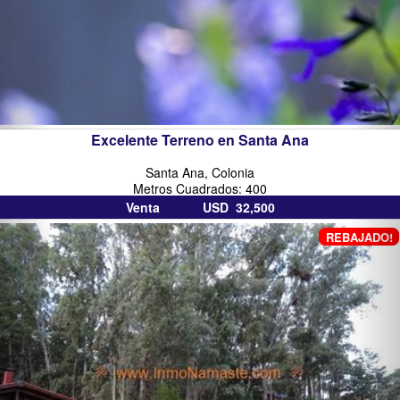
Excelente Terreno en Santa Ana
Santa Ana, Colonia
Metros Cuadrados: 400
Venta USD 32,500
inmobiliarias
in
REBAJADO!
en
co
colonia
del
sacramento