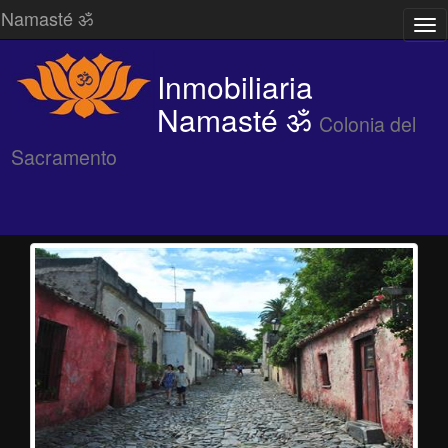
Namasté ॐ
Des
/
Ocu
Inmobiliaria
Me
Namasté ॐ
Colonia del
Sacramento