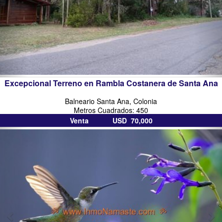
Excepcional Terreno en Rambla Costanera de Santa Ana
Balneario Santa Ana, Colonia
Metros Cuadrados: 450
Venta USD 70,000
inmobiliarias
in
en
co
colonia
del
sacramento