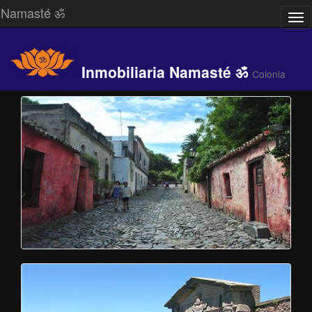
Namasté ॐ
Des
/
Ocu
Me
Inmobiliaria Namasté ॐ
Colonia