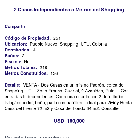
inmobiliarias
casas
en
en
2 Casas Independientes a Metros del Shopping
colonia
colonia
del
sacramento
Compartir:
Código de Propiedad:
254
Ubicación:
Pueblo Nuevo, Shopping, UTU, Colonia
Dormitorios:
4
Baños:
2
Piscina:
No
Metros Totales:
249
Metros Construidos:
136
Detalle:
VENTA - Dos Casas en un mismo Padrón, cerca del
Shopping, UTU, Zona Franca, Cuartel, 2 Avenidas, Ruta 1. Con
entradas Independientes. Cada una cuenta con 2 dormitorios,
living/comedor, baño, patio con parrillero. Ideal para Vivir y Renta.
Casa del Frente 72 m2 y Casa del Fondo 64 m2. Consulte
USD 160,000