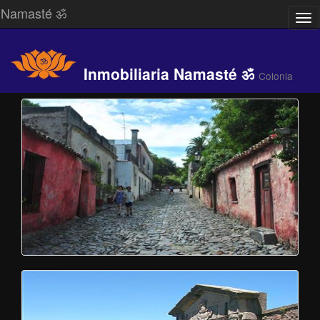
Namasté ॐ
Des
/
Ocu
Me
Inmobiliaria Namasté ॐ
Colonia